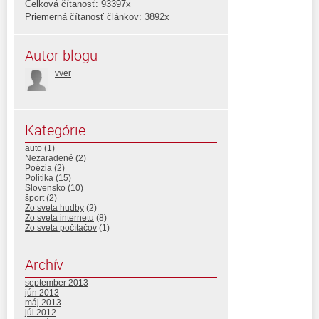
Celková čítanosť: 93397x
Priemerná čítanosť článkov: 3892x
Autor blogu
vver
Kategórie
auto
(1)
Nezaradené
(2)
Poézia
(2)
Politika
(15)
Slovensko
(10)
šport
(2)
Zo sveta hudby
(2)
Zo sveta internetu
(8)
Zo sveta počítačov
(1)
Archív
september 2013
jún 2013
máj 2013
júl 2012