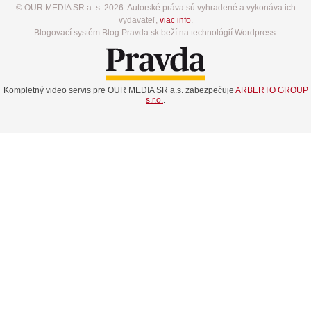
© OUR MEDIA SR a. s. 2026. Autorské práva sú vyhradené a vykonáva ich
vydavateľ,
viac info
.
Blogovací systém Blog.Pravda.sk beží na technológií Wordpress.
Kompletný video servis pre OUR MEDIA SR a.s. zabezpečuje
ARBERTO GROUP
s.r.o.
.