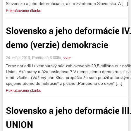
Slovensku a jeho deformáciách, ale o zvrátenom Slovensku. A […]
Pokračovanie článku
Slovensko a jeho deformácie IV
demo (verzie) demokracie
24. mája 2013, Prečítané 3 008x,
vver
Teraz nariadil Luxemburský súd zablokovanie 29,5 milióna eur našich
Union. Aké sumy môžu nasledovať? V mene „demo demokracie“ sa
robiť, všetko. (Vážený pán Klus, prepáčte že som použil autorský
spojenie „demo demokracie“ z piesne „Pánubohu do oken“ […]
Pokračovanie článku
Slovensko a jeho deformácie III.
UNION