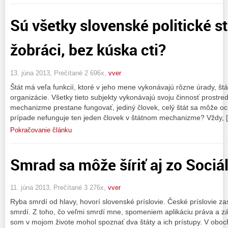
Sú všetky slovenské politické st
žobráci, bez kúska cti?
13. júna 2013, Prečítané 2 696x,
vver
Štát má veľa funkcií, ktoré v jeho mene vykonávajú rôzne úrady, štát
organizácie. Všetky tieto subjekty vykonávajú svoju činnosť prostre
mechanizme prestane fungovať, jediný človek, celý štát sa môže oci
prípade nefunguje ten jeden človek v štátnom mechanizme? Vždy, 
Pokračovanie článku
Smrad sa môže šíriť aj zo Sociá
11. júna 2013, Prečítané 3 276x,
vver
Ryba smrdí od hlavy, hovorí slovenské príslovie. České príslovie zas
smrdí. Z toho, čo veľmi smrdí mne, spomeniem aplikáciu práva a zák
som v mojom živote mohol spoznať dva štáty a ich prístupy. V oboch