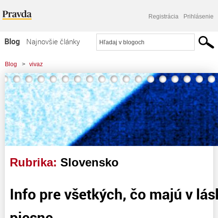
Registrácia
Prihlásenie
Blog
Najnovšie články
Najčítanejšie články
Blog
>
vivaz
Najkomentovanejšie články
Zoznam blogov
Komerčné blogy
Rubrika:
Slovensko
Info pre všetkých, čo majú v lá
piesne