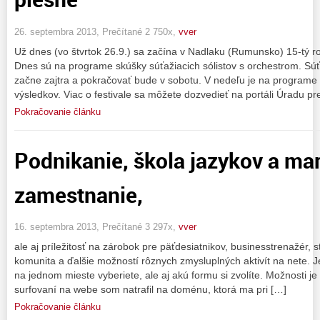
26. septembra 2013, Prečítané 2 750x,
vver
Už dnes (vo štvrtok 26.9.) sa začína v Nadlaku (Rumunsko) 15-tý roč
Dnes sú na programe skúšky súťažiacich sólistov s orchestrom. Súť
začne zajtra a pokračovať bude v sobotu. V nedeľu je na program
výsledkov. Viac o festivale sa môžete dozvedieť na portáli Úradu pr
Pokračovanie článku
Podnikanie, škola jazykov a ma
zamestnanie,
16. septembra 2013, Prečítané 3 297x,
vver
ale aj príležitosť na zárobok pre päťdesiatnikov, businesstrenažér, 
komunita a ďalšie možností rôznych zmysluplných aktivít na nete. Je 
na jednom mieste vyberiete, ale aj akú formu si zvolíte. Možnosti je
surfovaní na webe som natrafil na doménu, ktorá ma pri […]
Pokračovanie článku