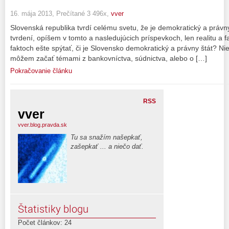
16. mája 2013, Prečítané 3 496x,
vver
Slovenská republika tvrdí celému svetu, že je demokratický a práv
tvrdení, opíšem v tomto a nasledujúcich príspevkoch, len realitu a 
faktoch ešte spýtať, či je Slovensko demokratický a právny štát? Ni
môžem začať témami z bankovníctva, súdnictva, alebo o […]
Pokračovanie článku
RSS
vver
vver.blog.pravda.sk
Tu sa snažím našepkať,
zašepkať ... a niečo dať.
Štatistiky blogu
Počet článkov: 24