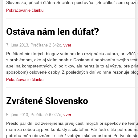
Slovensku, pôsobí štátna Sociálna poisťovňa. „Sociálku“ som spozn
Pokračovanie článku
Ostáva nám len dúfať?
7. júna 2013, Prečítané 2 342x,
vver
Pri čítaní niektorých blogov vnímam len rezignáciu autora, pri väčš
s problémom, ako aj vidím snahu: Dosiahnuť napísaním svojho textu
apel na kompetentných, či politikov, ale neraz je to aj výzva, pre pr
spôsobom) oslovené osoby. Z posledných dní vo mne rezonuje blo
Pokračovanie článku
Zvrátené Slovensko
5. júna 2013, Prečítané 6 027x,
vver
Prešlo pár dní od zverejnenia prvej časti mojich príspevkov ne tém
mám za sebou aj prvé kontakty s čitateľmi. Pár ľudí cítilo potrebu ma 
potrebu mňa oboznámiť s ich životnými skúsenosťami. Po týchto str