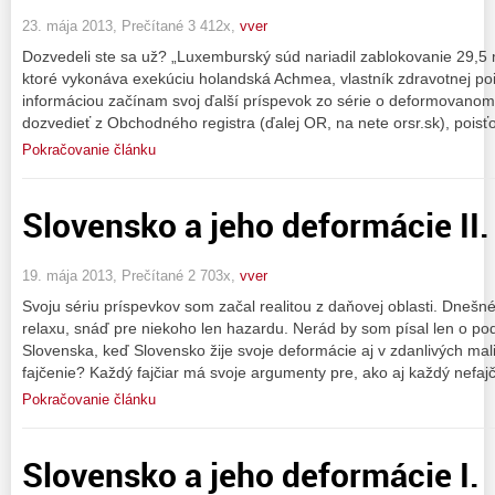
23. mája 2013, Prečítané 3 412x,
vver
Dozvedeli ste sa už? „Luxemburský súd nariadil zablokovanie 29,5 m
ktoré vykonáva exekúciu holandská Achmea, vlastník zdravotnej poi
informáciou začínam svoj ďalší príspevok zo série o deformovan
dozvedieť z Obchodného registra (ďalej OR, na nete orsr.sk), poisť
Pokračovanie článku
Slovensko a jeho deformácie II.
19. mája 2013, Prečítané 2 703x,
vver
Svoju sériu príspevkov som začal realitou z daňovej oblasti. Dnešn
relaxu, snáď pre niekoho len hazardu. Nerád by som písal len o p
Slovenska, keď Slovensko žije svoje deformácie aj v zdanlivých mal
fajčenie? Každý fajčiar má svoje argumenty pre, ako aj každý nefajč
Pokračovanie článku
Slovensko a jeho deformácie I.